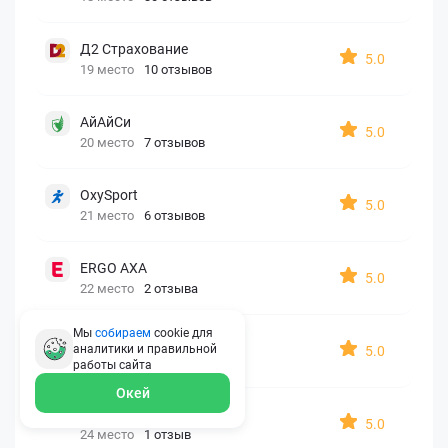
Д2 Страхование
5.0
19 место
10 отзывов
АйАйСи
5.0
20 место
7 отзывов
OxySport
5.0
21 место
6 отзывов
ERGO AXA
5.0
22 место
2 отзыва
Мы
собираем
cookie для
Oxy Travel Premium
аналитики и правильной
5.0
23 место
1 отзыв
работы
сайта
Окей
УралСиб
5.0
24 место
1 отзыв