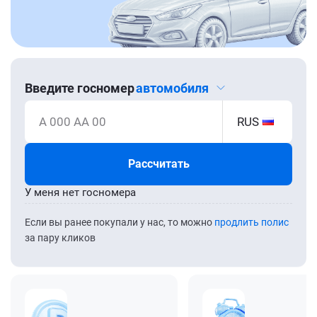
Введите госномер
автомобиля
А 000 АА 00
RUS
Рассчитать
У меня нет госномера
Если вы ранее покупали у нас, то можно
продлить полис
за пару кликов