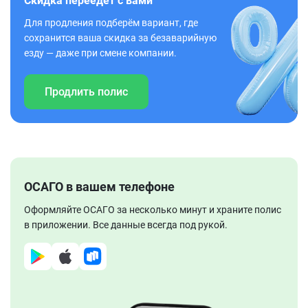
Скидка переедет с вами
Для продления подберём вариант, где
сохранится ваша скидка за безаварийную
езду — даже при смене компании.
Продлить полис
ОСАГО в вашем телефоне
Оформляйте ОСАГО за несколько минут и храните полис
в приложении. Все данные всегда под рукой.