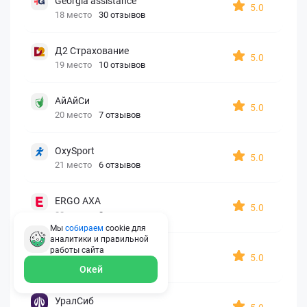
Georgia assistance
5.0
18 место
30 отзывов
Д2 Страхование
5.0
19 место
10 отзывов
АйАйСи
5.0
20 место
7 отзывов
OxySport
5.0
21 место
6 отзывов
ERGO AXA
5.0
22 место
2 отзыва
Мы
собираем
cookie для
аналитики и правильной
Oxy Travel Premium
работы
сайта
5.0
23 место
1 отзыв
Окей
УралСиб