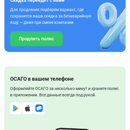
Скидка переедет с вами
Для продления подберём вариант, где
сохранится ваша скидка за безаварийную
езду — даже при смене компании.
Продлить полис
ОСАГО в вашем телефоне
Оформляйте ОСАГО за несколько минут и храните полис
в приложении. Все данные всегда под рукой.