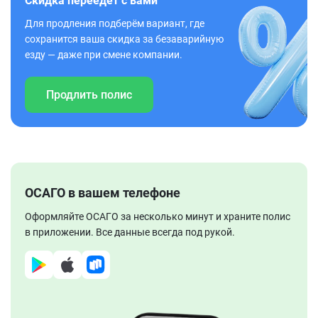
Скидка переедет с вами
Для продления подберём вариант, где
сохранится ваша скидка за безаварийную
езду — даже при смене компании.
Продлить полис
ОСАГО в вашем телефоне
Оформляйте ОСАГО за несколько минут и храните полис
в приложении. Все данные всегда под рукой.