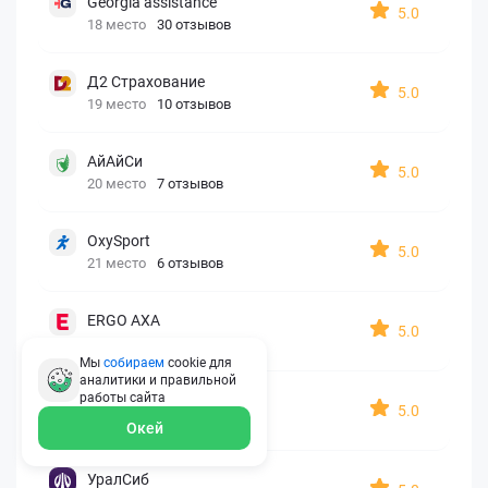
Georgia assistance
5.0
18 место
30 отзывов
Д2 Страхование
5.0
19 место
10 отзывов
АйАйСи
5.0
20 место
7 отзывов
OxySport
5.0
21 место
6 отзывов
ERGO AXA
5.0
22 место
2 отзыва
Мы
собираем
cookie для
аналитики и правильной
работы
сайта
Oxy Travel Premium
5.0
23 место
1 отзыв
Окей
УралСиб