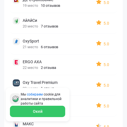
5.0
19 место
10 отзывов
АйАйСи
5.0
20 место
7 отзывов
OxySport
5.0
21 место
6 отзывов
ERGO AXA
5.0
22 место
2 отзыва
Oxy Travel Premium
5.0
23 место
1 отзыв
Мы
собираем
cookie для
аналитики и правильной
УралСиб
работы
сайта
5.0
24 место
1 отзыв
Окей
МАКС
4.9