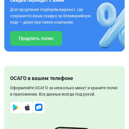
Скидка переедет с вами
Для продления подберём вариант, где
сохранится ваша скидка за безаварийную
езду — даже при смене компании.
Продлить полис
ОСАГО в вашем телефоне
Оформляйте ОСАГО за несколько минут и храните полис
в приложении. Все данные всегда под рукой.