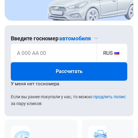
Введите госномер
автомобиля
А 000 АА 00
RUS
Рассчитать
У меня нет госномера
Если вы ранее покупали у нас, то можно
продлить полис
за пару кликов