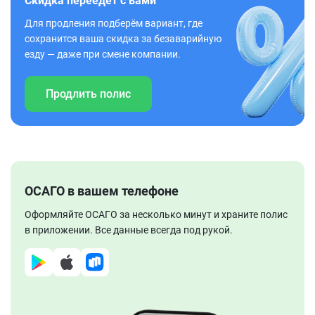
Скидка переедет с вами
Для продления подберём вариант, где
сохранится ваша скидка за безаварийную
езду — даже при смене компании.
Продлить полис
ОСАГО в вашем телефоне
Оформляйте ОСАГО за несколько минут и храните полис
в приложении. Все данные всегда под рукой.