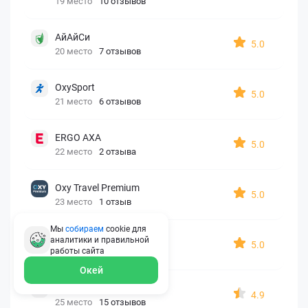
19 место
10 отзывов
АйАйСи
5.0
20 место
7 отзывов
OxySport
5.0
21 место
6 отзывов
ERGO AXA
5.0
22 место
2 отзыва
Oxy Travel Premium
5.0
23 место
1 отзыв
Мы
собираем
cookie для
УралСиб
аналитики и правильной
5.0
работы
сайта
24 место
1 отзыв
Окей
МАКС
4.9
25 место
15 отзывов