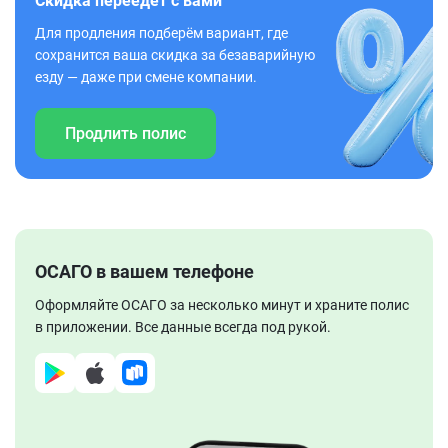
Скидка переедет с вами
Для продления подберём вариант, где
сохранится ваша скидка за безаварийную
езду — даже при смене компании.
Продлить полис
ОСАГО в вашем телефоне
Оформляйте ОСАГО за несколько минут и храните полис
в приложении. Все данные всегда под рукой.