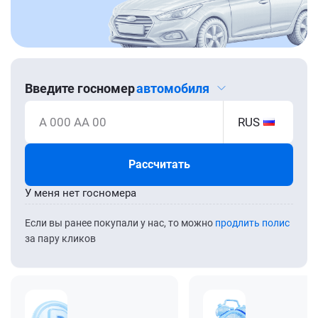
Введите госномер
автомобиля
А 000 АА 00
RUS
Рассчитать
У меня нет госномера
Если вы ранее покупали у нас, то можно
продлить полис
за пару кликов