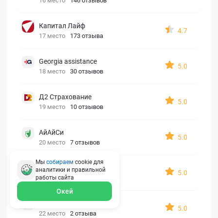
16 место
146 отзывов
Капитал Лайф
4.7
17 место
173 отзыва
Georgia assistance
5.0
18 место
30 отзывов
Д2 Страхование
5.0
19 место
10 отзывов
АйАйСи
5.0
20 место
7 отзывов
Мы
собираем
cookie для
OxySport
аналитики и правильной
5.0
21 место
6 отзывов
работы
сайта
Окей
ERGO AXA
5.0
22 место
2 отзыва