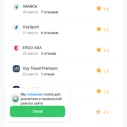
АйАйСи
5.0
20 место
7 отзывов
OxySport
5.0
21 место
6 отзывов
ERGO AXA
5.0
22 место
2 отзыва
Oxy Travel Premium
5.0
23 место
1 отзыв
УралСиб
5.0
Мы
собираем
cookie для
24 место
1 отзыв
аналитики и правильной
работы
сайта
МАКС
Окей
4.9
25 место
15 отзывов