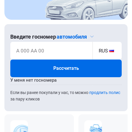
Введите госномер
автомобиля
А 000 АА 00
RUS
Рассчитать
У меня нет госномера
Если вы ранее покупали у нас, то можно
продлить полис
за пару кликов