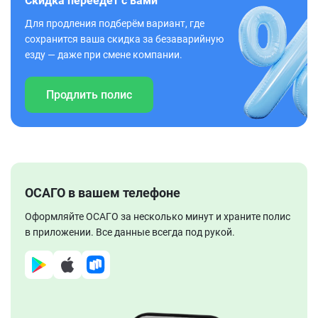
Скидка переедет с вами
Для продления подберём вариант, где
сохранится ваша скидка за безаварийную
езду — даже при смене компании.
Продлить полис
ОСАГО в вашем телефоне
Оформляйте ОСАГО за несколько минут и храните полис
в приложении. Все данные всегда под рукой.