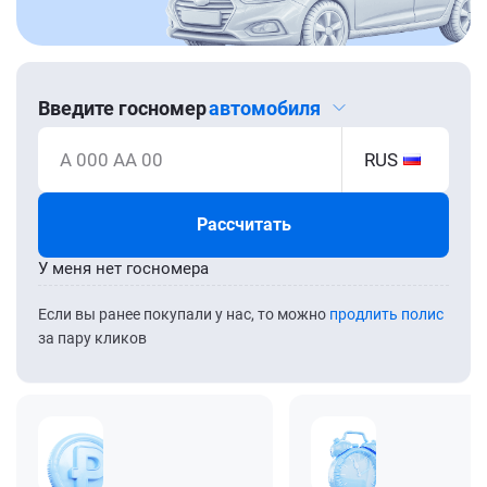
Введите госномер
автомобиля
А 000 АА 00
RUS
Рассчитать
У меня нет госномера
Если вы ранее покупали у нас, то можно
продлить полис
за пару кликов