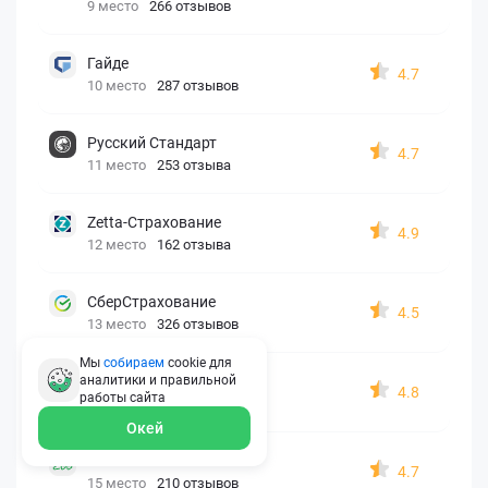
9 место
266 отзывов
Гайде
4.7
10 место
287 отзывов
Русский Стандарт
4.7
11 место
253 отзыва
Zetta-Страхование
4.9
12 место
162 отзыва
СберСтрахование
4.5
13 место
326 отзывов
Мы
собираем
cookie для
Евроинс
аналитики и правильной
4.8
работы
сайта
14 место
187 отзывов
Окей
АК БАРС
4.7
15 место
210 отзывов