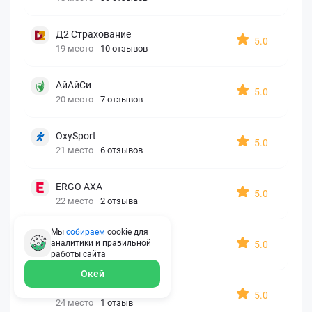
Д2 Страхование
5.0
19 место
10 отзывов
АйАйСи
5.0
20 место
7 отзывов
OxySport
5.0
21 место
6 отзывов
ERGO AXA
5.0
22 место
2 отзыва
Мы
собираем
cookie для
Oxy Travel Premium
аналитики и правильной
5.0
23 место
1 отзыв
работы
сайта
Окей
УралСиб
5.0
24 место
1 отзыв