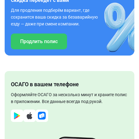
Скидка переедет с вами
Для продления подберём вариант, где
сохранится ваша скидка за безаварийную
езду — даже при смене компании.
Продлить полис
ОСАГО в вашем телефоне
Оформляйте ОСАГО за несколько минут и храните полис
в приложении. Все данные всегда под рукой.