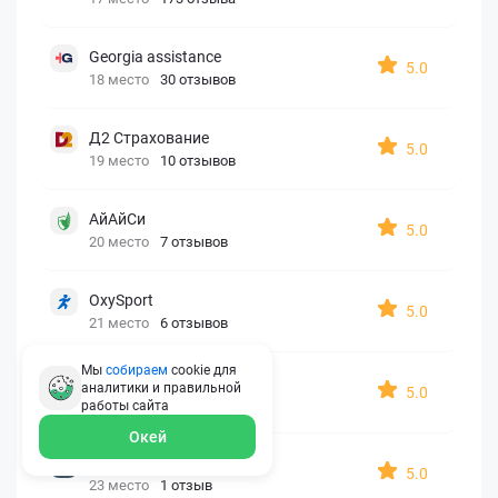
Georgia assistance
5.0
18 место
30 отзывов
Д2 Страхование
5.0
19 место
10 отзывов
АйАйСи
5.0
20 место
7 отзывов
OxySport
5.0
21 место
6 отзывов
Мы
собираем
cookie для
ERGO AXA
аналитики и правильной
5.0
22 место
2 отзыва
работы
сайта
Окей
Oxy Travel Premium
5.0
23 место
1 отзыв