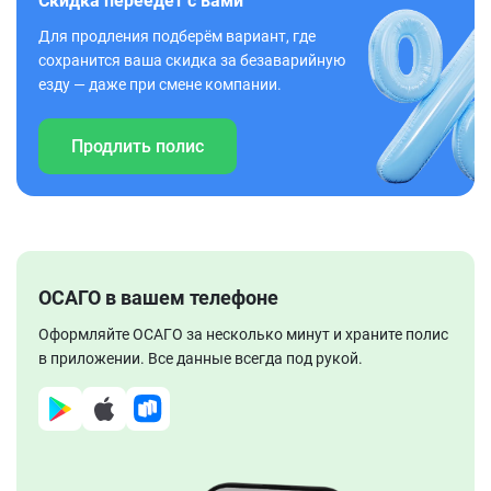
Скидка переедет с вами
Для продления подберём вариант, где
сохранится ваша скидка за безаварийную
езду — даже при смене компании.
Продлить полис
ОСАГО в вашем телефоне
Оформляйте ОСАГО за несколько минут и храните полис
в приложении. Все данные всегда под рукой.