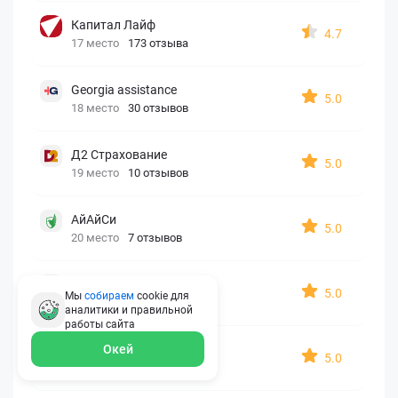
Капитал Лайф
4.7
17 место
173 отзыва
Georgia assistance
5.0
18 место
30 отзывов
Д2 Страхование
5.0
19 место
10 отзывов
АйАйСи
5.0
20 место
7 отзывов
OxySport
5.0
Мы
собираем
cookie для
21 место
6 отзывов
аналитики и правильной
работы
сайта
ERGO AXA
Окей
5.0
22 место
2 отзыва