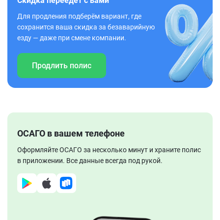
Скидка переедет с вами
Для продления подберём вариант, где
сохранится ваша скидка за безаварийную
езду — даже при смене компании.
Продлить полис
ОСАГО в вашем телефоне
Оформляйте ОСАГО за несколько минут и храните полис
в приложении. Все данные всегда под рукой.