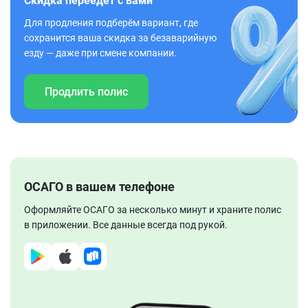
Скидка переедет с вами
Для продления подберём вариант, где
сохранится ваша скидка за безаварийную
езду — даже при смене компании.
Продлить полис
ОСАГО в вашем телефоне
Оформляйте ОСАГО за несколько минут и храните полис
в приложении. Все данные всегда под рукой.