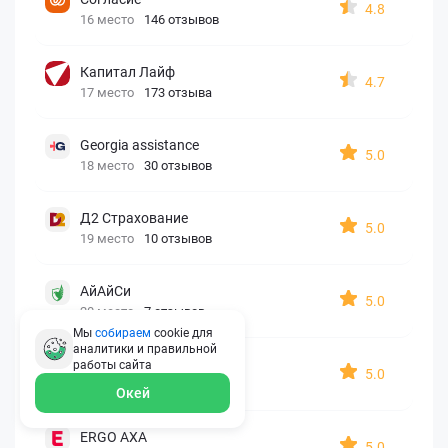
4.8
16 место
146 отзывов
Капитал Лайф
4.7
17 место
173 отзыва
Georgia assistance
5.0
18 место
30 отзывов
Д2 Страхование
5.0
19 место
10 отзывов
АйАйСи
5.0
20 место
7 отзывов
Мы
собираем
cookie для
аналитики и правильной
OxySport
работы
сайта
5.0
21 место
6 отзывов
Окей
ERGO AXA
5.0