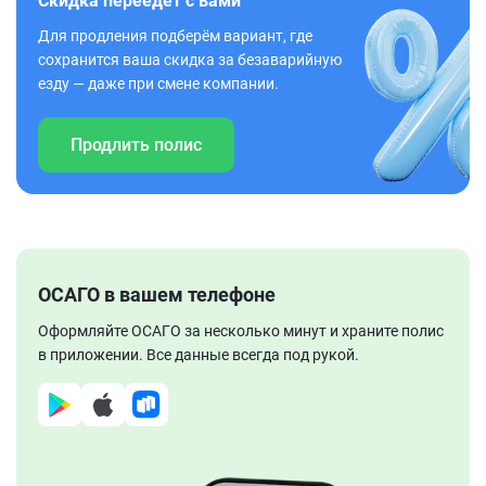
Скидка переедет с вами
Для продления подберём вариант, где
сохранится ваша скидка за безаварийную
езду — даже при смене компании.
Продлить полис
ОСАГО в вашем телефоне
Оформляйте ОСАГО за несколько минут и храните полис
в приложении. Все данные всегда под рукой.