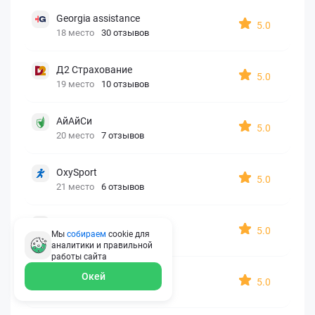
Georgia assistance
5.0
18 место
30 отзывов
Д2 Страхование
5.0
19 место
10 отзывов
АйАйСи
5.0
20 место
7 отзывов
OxySport
5.0
21 место
6 отзывов
ERGO AXA
5.0
Мы
собираем
cookie для
22 место
2 отзыва
аналитики и правильной
работы
сайта
Oxy Travel Premium
Окей
5.0
23 место
1 отзыв