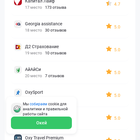
Капитал Лайф
4.7
17 место
173 отзыва
Georgia assistance
5.0
18 место
30 отзывов
Д2 Страхование
5.0
19 место
10 отзывов
АйАйСи
5.0
20 место
7 отзывов
OxySport
5.0
21 место
6 отзывов
Мы
собираем
cookie для
аналитики и правильной
работы
сайта
ERGO AXA
5.0
22 место
2 отзыва
Окей
Oxy Travel Premium