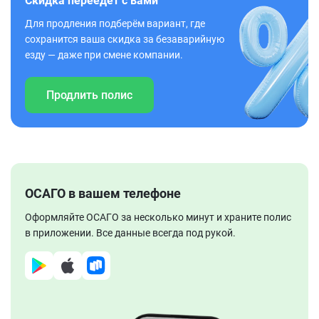
Скидка переедет с вами
Для продления подберём вариант, где
сохранится ваша скидка за безаварийную
езду — даже при смене компании.
Продлить полис
ОСАГО в вашем телефоне
Оформляйте ОСАГО за несколько минут и храните полис
в приложении. Все данные всегда под рукой.