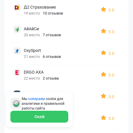
Д2 Страхование
5.0
19 место
10 отзывов
АйАйСи
5.0
20 место
7 отзывов
OxySport
5.0
21 место
6 отзывов
ERGO AXA
5.0
22 место
2 отзыва
Oxy Travel Premium
5.0
Мы
собираем
cookie для
23 место
1 отзыв
аналитики и правильной
работы
сайта
УралСиб
Окей
5.0
24 место
1 отзыв