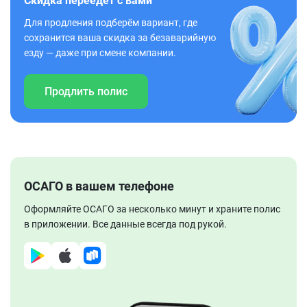
Скидка переедет с вами
Для продления подберём вариант, где
сохранится ваша скидка за безаварийную
езду — даже при смене компании.
Продлить полис
ОСАГО в вашем телефоне
Оформляйте ОСАГО за несколько минут и храните полис
в приложении. Все данные всегда под рукой.