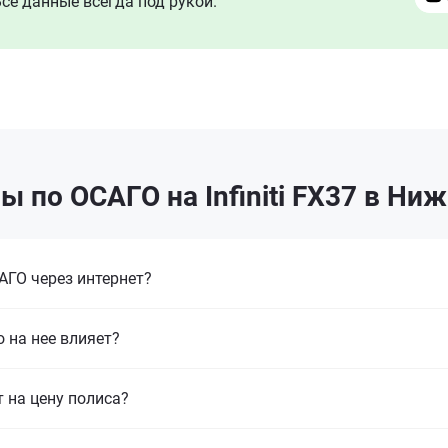
се данные всегда под рукой.
ы по ОСАГО на Infiniti FX37 в Ни
ГО через интернет?
 на нее влияет?
т на цену полиса?