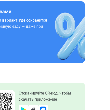
 вами
 вариант, где сохранится
ийную езду — даже при
Отсканируйте QR-код, чтобы
скачать приложение