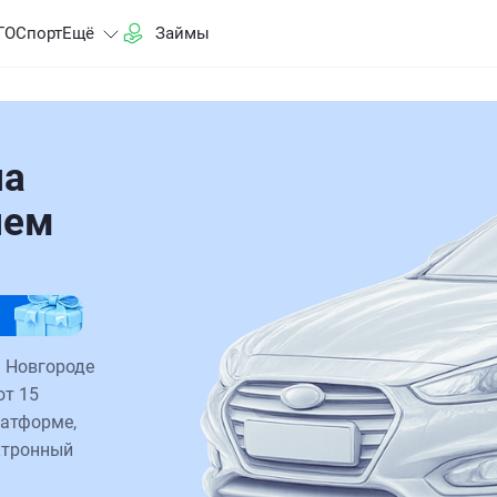
ГО
Спорт
Ещё
Займы
на
нем
м Новгороде
от 15
латформе,
ктронный