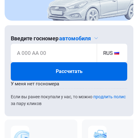
Введите госномер
автомобиля
А 000 АА 00
RUS
Рассчитать
У меня нет госномера
Если вы ранее покупали у нас, то можно
продлить полис
за пару кликов