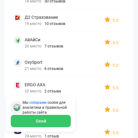
18 место
30 отзывов
Д2 Страхование
5.0
19 место
10 отзывов
АйАйСи
5.0
20 место
7 отзывов
OxySport
5.0
21 место
6 отзывов
ERGO AXA
5.0
22 место
2 отзыва
Мы
собираем
cookie для
Oxy Travel Premium
аналитики и правильной
5.0
работы
сайта
23 место
1 отзыв
Окей
УралСиб
5.0
24 место
1 отзыв