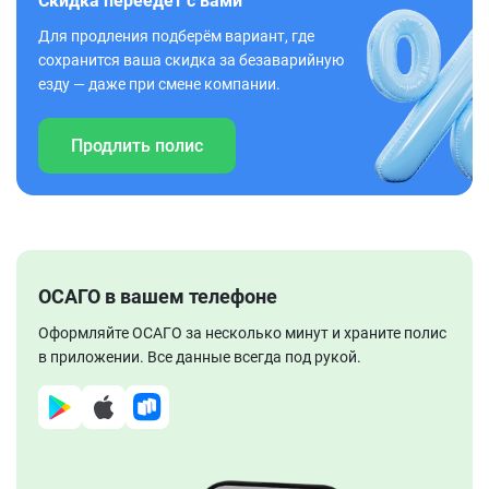
Скидка переедет с вами
Для продления подберём вариант, где
сохранится ваша скидка за безаварийную
езду — даже при смене компании.
Продлить полис
ОСАГО в вашем телефоне
Оформляйте ОСАГО за несколько минут и храните полис
в приложении. Все данные всегда под рукой.