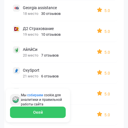
Georgia assistance
5.0
18 место
30 отзывов
Д2 Страхование
5.0
19 место
10 отзывов
АйАйСи
5.0
20 место
7 отзывов
OxySport
5.0
21 место
6 отзывов
ERGO AXA
5.0
Мы
собираем
cookie для
22 место
2 отзыва
аналитики и правильной
работы
сайта
Oxy Travel Premium
Окей
5.0
23 место
1 отзыв