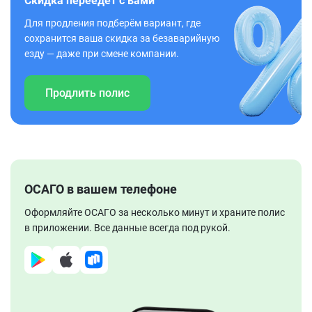
Скидка переедет с вами
Для продления подберём вариант, где
сохранится ваша скидка за безаварийную
езду — даже при смене компании.
Продлить полис
ОСАГО в вашем телефоне
Оформляйте ОСАГО за несколько минут и храните полис
в приложении. Все данные всегда под рукой.