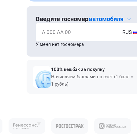
Введите госномер
автомобиля
А 000 АА 00
RUS
У меня нет госномера
100% кешбэк за покупку
Начисляем баллами на счет (1 балл =
1 рубль)