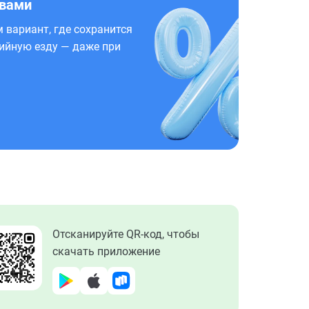
 вами
 вариант, где сохранится
ийную езду — даже при
Отсканируйте QR-код, чтобы
скачать приложение