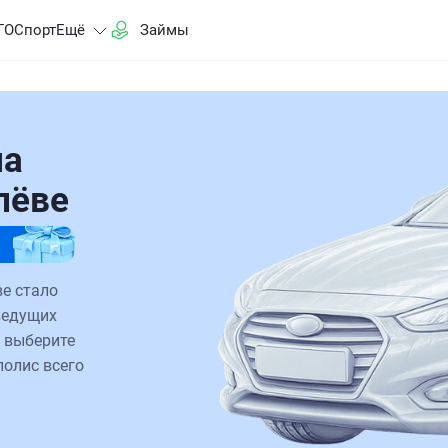
ГО
Спорт
Ещё
Займы
на
олёве
ве стало
ведущих
 выберите
полис всего