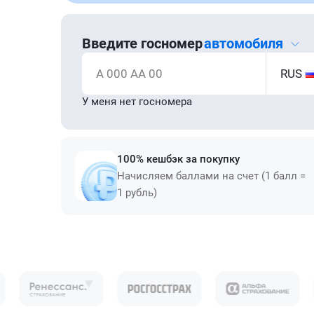
Введите госномер
автомобиля
А 000 АА 00
RUS
У меня нет госномера
100% кешбэк за покупку
Начисляем баллами на счет (1 балл =
1 рубль)