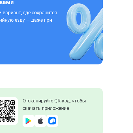
 вами
 вариант, где сохранится
ийную езду — даже при
Отсканируйте QR-код, чтобы
скачать приложение