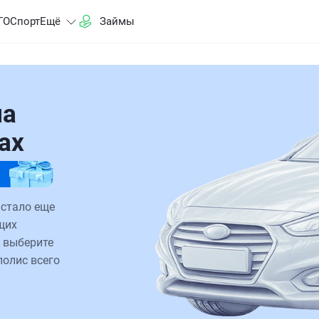
ГО
Спорт
Ещё
Займы
на
ках
 стало еще
щих
 выберите
полис всего