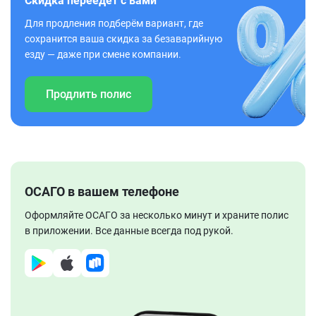
Скидка переедет с вами
Для продления подберём вариант, где
сохранится ваша скидка за безаварийную
езду — даже при смене компании.
Продлить полис
ОСАГО в вашем телефоне
Оформляйте ОСАГО за несколько минут и храните полис
в приложении. Все данные всегда под рукой.