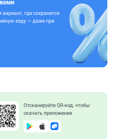
 вами
 вариант, где сохранится
ийную езду — даже при
Отсканируйте QR-код, чтобы
скачать приложение