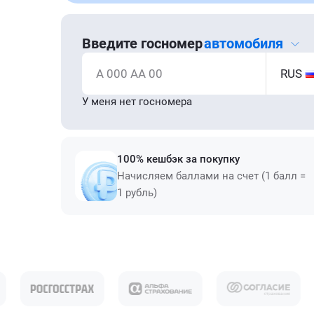
Введите госномер
автомобиля
А 000 АА 00
RUS
У меня нет госномера
100% кешбэк за покупку
Начисляем баллами на счет (1 балл =
1 рубль)