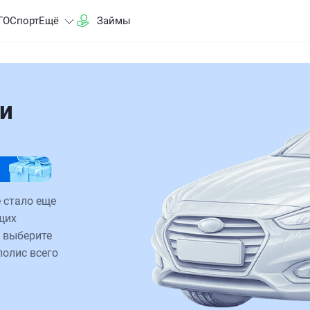
ГО
Спорт
Ещё
Займы
и
 стало еще
щих
 выберите
полис всего