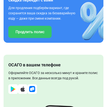
Скидка переедет с вами
Для продления подберём вариант, где
сохранится ваша скидка за безаварийную
езду — даже при смене компании.
Продлить полис
ОСАГО в вашем телефоне
Оформляйте ОСАГО за несколько минут и храните полис
в приложении. Все данные всегда под рукой.