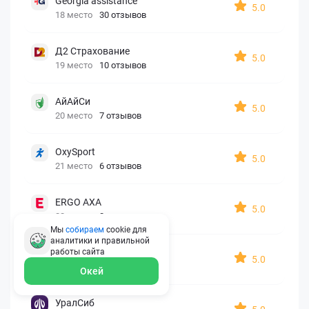
Georgia assistance
5.0
18 место
30 отзывов
Д2 Страхование
5.0
19 место
10 отзывов
АйАйСи
5.0
20 место
7 отзывов
OxySport
5.0
21 место
6 отзывов
ERGO AXA
5.0
22 место
2 отзыва
Мы
собираем
cookie для
аналитики и правильной
Oxy Travel Premium
работы
сайта
5.0
23 место
1 отзыв
Окей
УралСиб