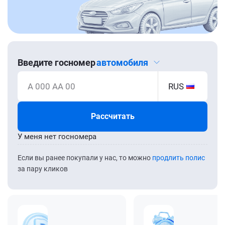
Введите госномер
автомобиля
А 000 АА 00
RUS
Рассчитать
У меня нет госномера
Если вы ранее покупали у нас, то можно
продлить полис
за пару кликов