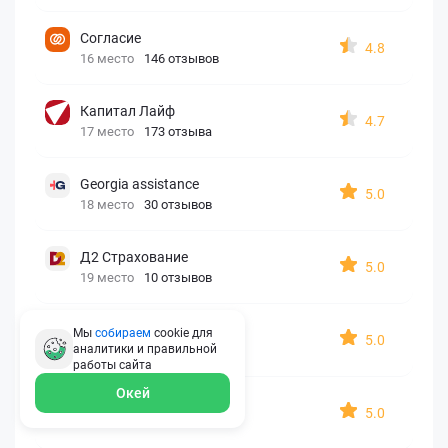
Согласие
4.8
16 место
146 отзывов
Капитал Лайф
4.7
17 место
173 отзыва
Georgia assistance
5.0
18 место
30 отзывов
Д2 Страхование
5.0
19 место
10 отзывов
АйАйСи
Мы
собираем
cookie для
5.0
аналитики и правильной
20 место
7 отзывов
работы
сайта
Окей
OxySport
5.0
21 место
6 отзывов