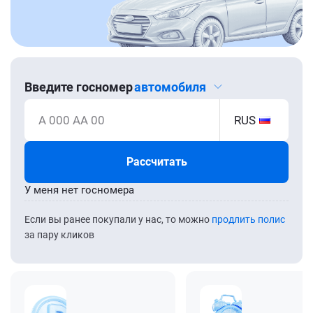
Введите госномер
автомобиля
А 000 АА 00
RUS
Рассчитать
У меня нет госномера
Если вы ранее покупали у нас, то можно
продлить полис
за пару кликов