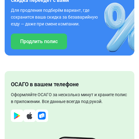
Скидка переедет с вами
Для продления подберём вариант, где
сохранится ваша скидка за безаварийную
езду — даже при смене компании.
Продлить полис
ОСАГО в вашем телефоне
Оформляйте ОСАГО за несколько минут и храните полис
в приложении. Все данные всегда под рукой.