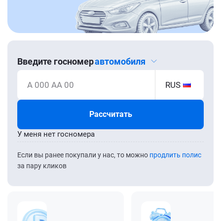
Введите госномер
автомобиля
А 000 АА 00
RUS
Рассчитать
У меня нет госномера
Если вы ранее покупали у нас, то можно
продлить полис
за пару кликов