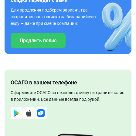
Скидка переедет с вами
Для продления подберём вариант, где
сохранится ваша скидка за безаварийную
езду — даже при смене компании.
Продлить полис
ОСАГО в вашем телефоне
Оформляйте ОСАГО за несколько минут и храните полис
в приложении. Все данные всегда под рукой.