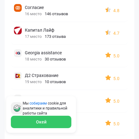
Согласие
4.8
16 место
146 отзывов
Капитал Лайф
4.7
17 место
173 отзыва
Georgia assistance
5.0
18 место
30 отзывов
Д2 Страхование
5.0
19 место
10 отзывов
АйАйСи
5.0
Мы
собираем
cookie для
20 место
7 отзывов
аналитики и правильной
работы
сайта
OxySport
Окей
5.0
21 место
6 отзывов