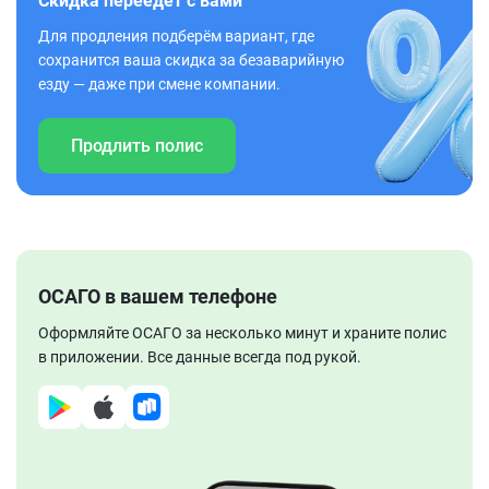
Скидка переедет с вами
Для продления подберём вариант, где
сохранится ваша скидка за безаварийную
езду — даже при смене компании.
Продлить полис
ОСАГО в вашем телефоне
Оформляйте ОСАГО за несколько минут и храните полис
в приложении. Все данные всегда под рукой.