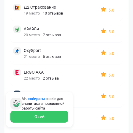
Д2 Страхование
5.0
19 место
10 отзывов
АйАйСи
5.0
20 место
7 отзывов
OxySport
5.0
21 место
6 отзывов
ERGO AXA
5.0
22 место
2 отзыва
Oxy Travel Premium
5.0
Мы
собираем
cookie для
23 место
1 отзыв
аналитики и правильной
работы
сайта
УралСиб
Окей
5.0
24 место
1 отзыв