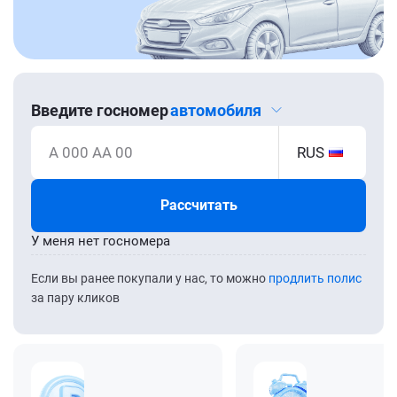
Введите госномер
автомобиля
А 000 АА 00
RUS
Рассчитать
У меня нет госномера
Если вы ранее покупали у нас, то можно
продлить полис
за пару кликов