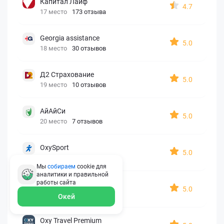
Капитал Лайф
4.7
17 место
173 отзыва
Georgia assistance
5.0
18 место
30 отзывов
Д2 Страхование
5.0
19 место
10 отзывов
АйАйСи
5.0
20 место
7 отзывов
OxySport
5.0
21 место
6 отзывов
Мы
собираем
cookie для
аналитики и правильной
работы
сайта
ERGO AXA
5.0
22 место
2 отзыва
Окей
Oxy Travel Premium