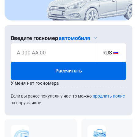
Введите госномер
автомобиля
А 000 АА 00
RUS
Рассчитать
У меня нет госномера
Если вы ранее покупали у нас, то можно
продлить полис
за пару кликов