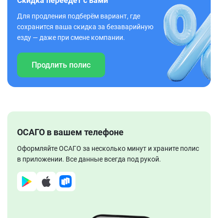
Скидка переедет с вами
Для продления подберём вариант, где
сохранится ваша скидка за безаварийную
езду — даже при смене компании.
Продлить полис
ОСАГО в вашем телефоне
Оформляйте ОСАГО за несколько минут и храните полис
в приложении. Все данные всегда под рукой.