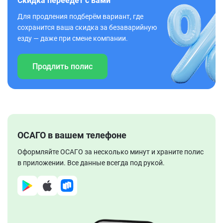
Скидка переедет с вами
Для продления подберём вариант, где
сохранится ваша скидка за безаварийную
езду — даже при смене компании.
Продлить полис
ОСАГО в вашем телефоне
Оформляйте ОСАГО за несколько минут и храните полис
в приложении. Все данные всегда под рукой.