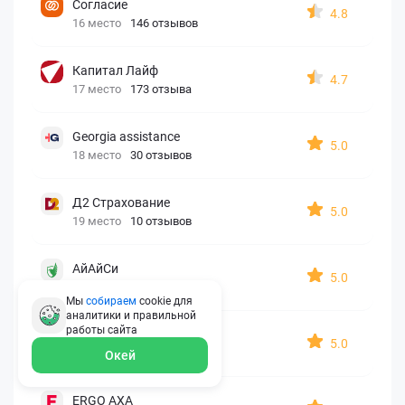
Согласие
4.8
16 место
146 отзывов
Капитал Лайф
4.7
17 место
173 отзыва
Georgia assistance
5.0
18 место
30 отзывов
Д2 Страхование
5.0
19 место
10 отзывов
АйАйСи
5.0
20 место
7 отзывов
Мы
собираем
cookie для
аналитики и правильной
работы
сайта
OxySport
5.0
21 место
6 отзывов
Окей
ERGO AXA