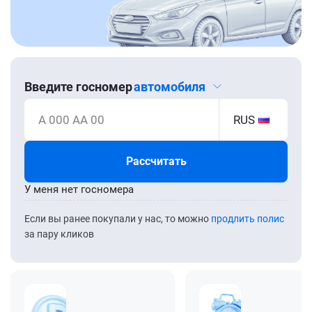
Введите госномер
автомобиля
А 000 АА 00
RUS
Рассчитать
У меня нет госномера
Если вы ранее покупали у нас, то можно
продлить полис
за пару кликов