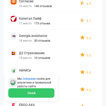
Согласие
4.8
16 место
146 отзывов
Капитал Лайф
4.7
17 место
173 отзыва
Georgia assistance
5.0
18 место
30 отзывов
Д2 Страхование
5.0
19 место
10 отзывов
АйАйСи
5.0
20 место
7 отзывов
Мы
собираем
cookie для
аналитики и правильной
работы
сайта
OxySport
5.0
21 место
6 отзывов
Окей
ERGO AXA