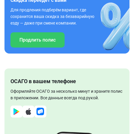
Скидка переедет с вами
Для продления подберём вариант, где
сохранится ваша скидка за безаварийную
езду — даже при смене компании.
Продлить полис
ОСАГО в вашем телефоне
Оформляйте ОСАГО за несколько минут и храните полис
в приложении. Все данные всегда под рукой.