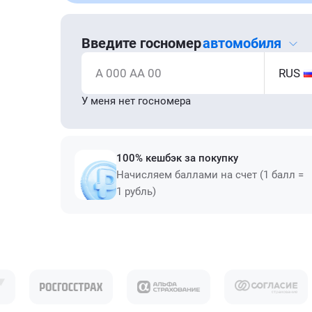
Введите госномер
автомобиля
А 000 АА 00
RUS
У меня нет госномера
100% кешбэк за покупку
Начисляем баллами на счет (1 балл =
1 рубль)