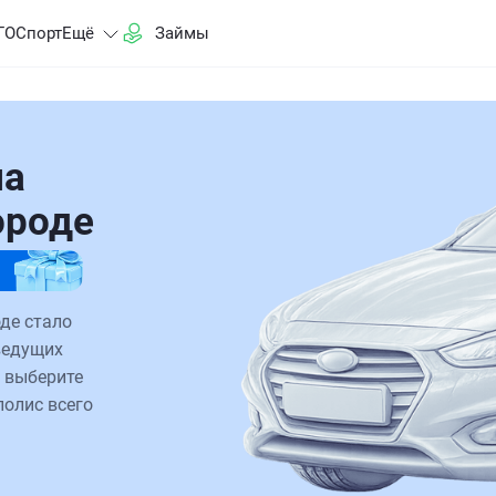
ГО
Спорт
Ещё
Займы
на
городе
оде стало
ведущих
 выберите
полис всего