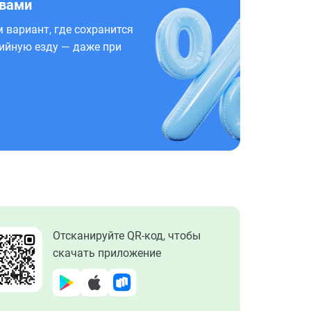
 вами
 вариант, где сохранится
ийную езду — даже при
Отсканируйте QR-код, чтобы
скачать приложение