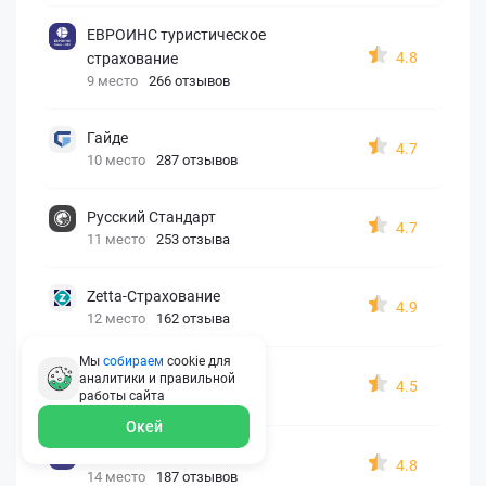
ЕВРОИНС туристическое
4.8
страхование
9 место
266 отзывов
Гайде
4.7
10 место
287 отзывов
Русский Стандарт
4.7
11 место
253 отзыва
Zetta-Страхование
4.9
12 место
162 отзыва
Мы
собираем
cookie для
СберСтрахование
аналитики и правильной
4.5
работы
сайта
13 место
326 отзывов
Окей
Евроинс
4.8
14 место
187 отзывов