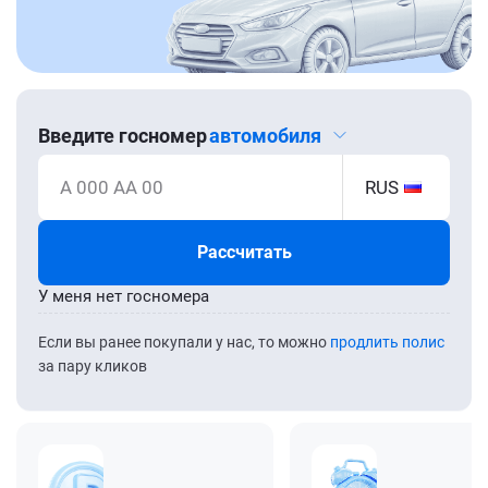
Введите госномер
автомобиля
А 000 АА 00
RUS
Рассчитать
У меня нет госномера
Если вы ранее покупали у нас, то можно
продлить полис
за пару кликов