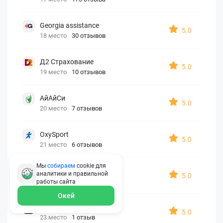
Georgia assistance
5.0
18 место
30 отзывов
Д2 Страхование
5.0
19 место
10 отзывов
АйАйСи
5.0
20 место
7 отзывов
OxySport
5.0
21 место
6 отзывов
Мы
собираем
cookie для
ERGO AXA
аналитики и правильной
5.0
22 место
2 отзыва
работы
сайта
Окей
Oxy Travel Premium
5.0
23 место
1 отзыв