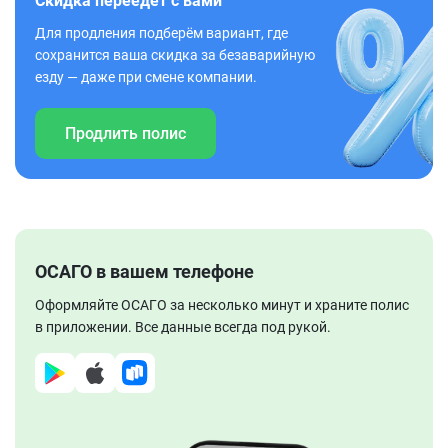
Скидка переедет с вами
Для продления подберём вариант, где
сохранится ваша скидка за безаварийную
езду — даже при смене компании.
Продлить полис
ОСАГО в вашем телефоне
Оформляйте ОСАГО за несколько минут и храните полис
в приложении. Все данные всегда под рукой.