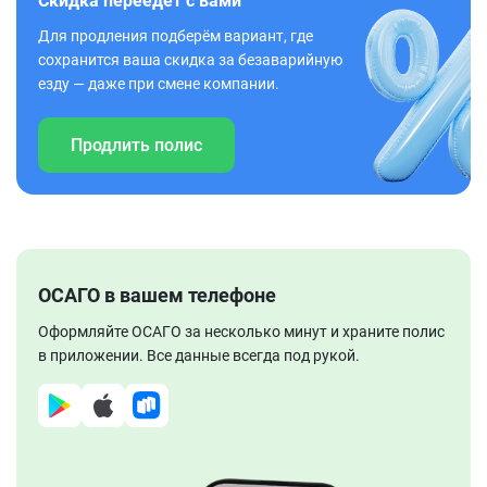
Скидка переедет с вами
Для продления подберём вариант, где
сохранится ваша скидка за безаварийную
езду — даже при смене компании.
Продлить полис
ОСАГО в вашем телефоне
Оформляйте ОСАГО за несколько минут и храните полис
в приложении. Все данные всегда под рукой.