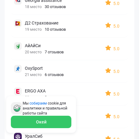
Georgia assistance
5.0
18 место
30 отзывов
Д2 Страхование
5.0
19 место
10 отзывов
АйАйСи
5.0
20 место
7 отзывов
OxySport
5.0
21 место
6 отзывов
ERGO AXA
5.0
22 место
2 отзыва
Мы
собираем
cookie для
аналитики и правильной
Oxy Travel Premium
работы
сайта
5.0
23 место
1 отзыв
Окей
УралСиб