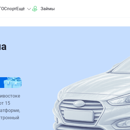
ГО
Спорт
Ещё
Займы
на
дивостоке
от 15
латформе,
ктронный