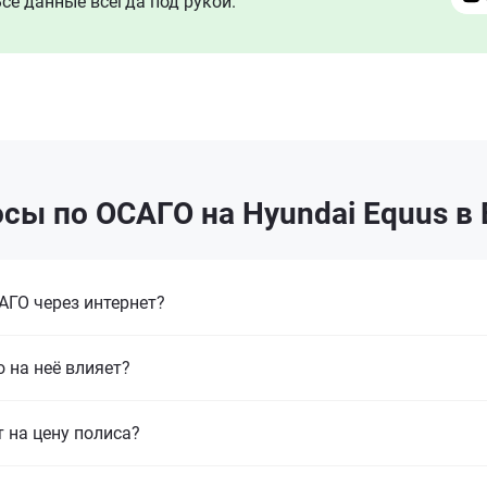
се данные всегда под рукой.
сы по ОСАГО на Hyundai Equus в
ГО через интернет?
 на неё влияет?
т на цену полиса?