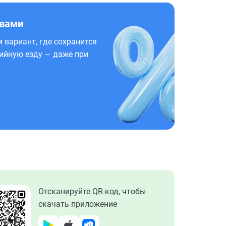
 вами
 вариант, где сохранится
ийную езду — даже при
Отсканируйте QR-код, чтобы
скачать приложение