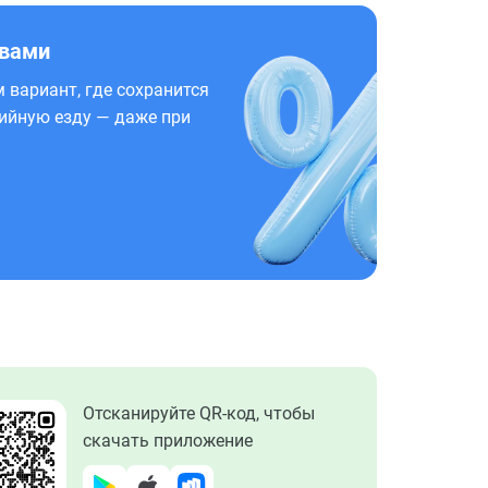
 вами
 вариант, где сохранится
ийную езду — даже при
Отсканируйте QR-код, чтобы
скачать приложение