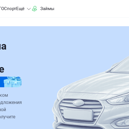
ГО
Спорт
Ещё
Займы
на
е
иком
редложения
ной
олучите