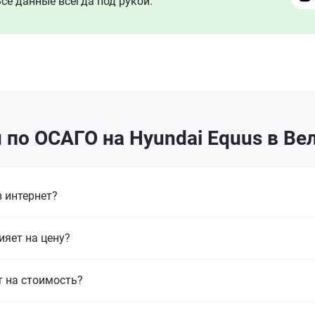
се данные всегда под рукой.
 по ОСАГО на Hyundai Equus в Ве
 интернет?
ияет на цену?
т на стоимость?