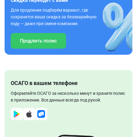
Скидка переедет с вами
Для продления подберём вариант, где
сохранится ваша скидка за безаварийную
езду — даже при смене компании.
Продлить полис
ОСАГО в вашем телефоне
Оформляйте ОСАГО за несколько минут и храните полис
в приложении. Все данные всегда под рукой.