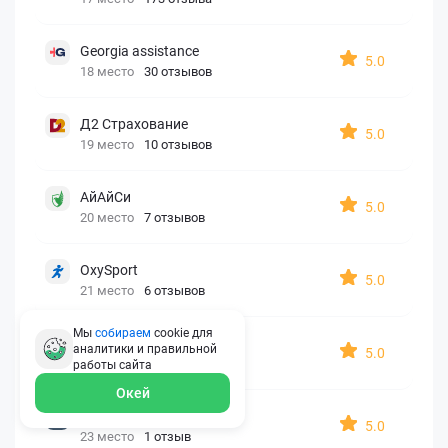
Georgia assistance
5.0
18 место
30 отзывов
Д2 Страхование
5.0
19 место
10 отзывов
АйАйСи
5.0
20 место
7 отзывов
OxySport
5.0
21 место
6 отзывов
Мы
собираем
cookie для
ERGO AXA
аналитики и правильной
5.0
22 место
2 отзыва
работы
сайта
Окей
Oxy Travel Premium
5.0
23 место
1 отзыв