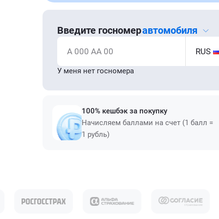
Введите госномер
автомобиля
А 000 АА 00
RUS
У меня нет госномера
100% кешбэк за покупку
Начисляем баллами на счет (1 балл =
1 рубль)