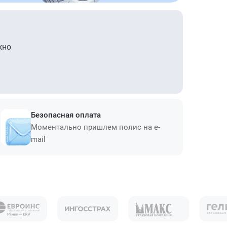
жно
Безопасная оплата
Моментально пришлем полис на e-
mail