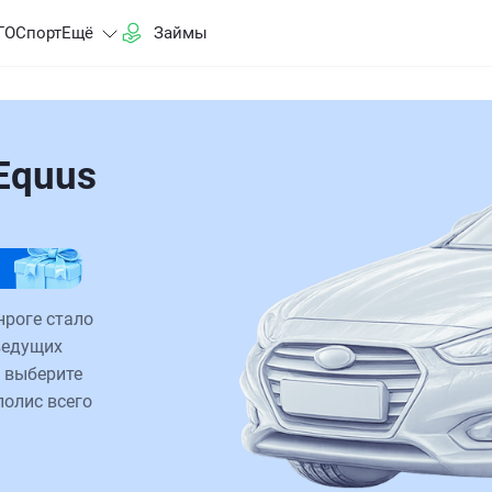
ГО
Спорт
Ещё
Займы
Equus
нроге стало
ведущих
 выберите
полис всего