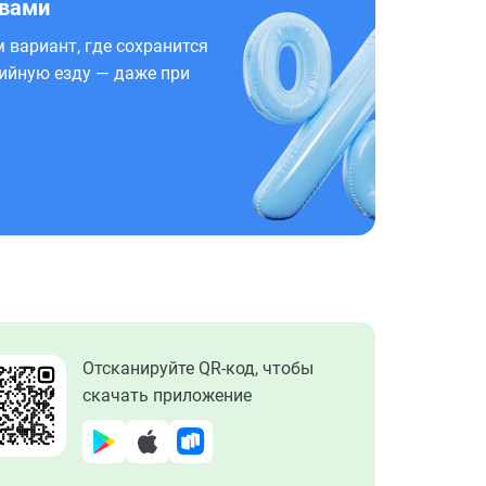
 вами
 вариант, где сохранится
ийную езду — даже при
Отсканируйте QR-код, чтобы
скачать приложение