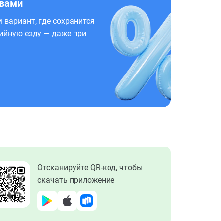
 вами
 вариант, где сохранится
ийную езду — даже при
Отсканируйте QR-код, чтобы
скачать приложение