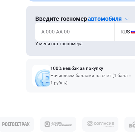
Введите госномер
автомобиля
А 000 АА 00
RUS
У меня нет госномера
100% кешбэк за покупку
Начисляем баллами на счет (1 балл =
1 рубль)