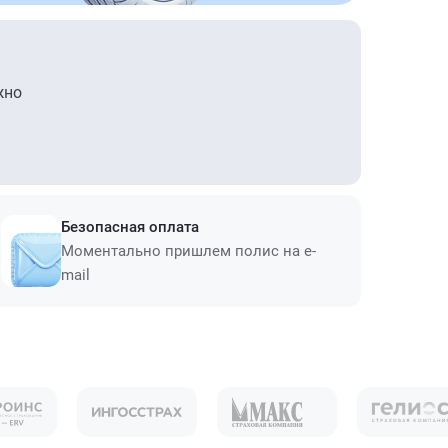
жно
Безопасная оплата
Моментально пришлем полис на e-
mail