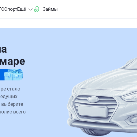
ГО
Спорт
Ещё
Займы
на
амаре
ре стало
ведущих
 выберите
полис всего