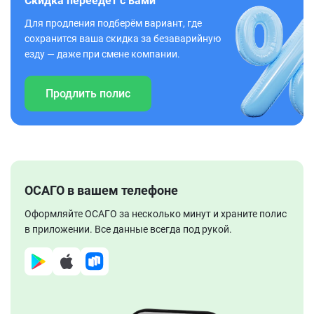
Скидка переедет с вами
Для продления подберём вариант, где
сохранится ваша скидка за безаварийную
езду — даже при смене компании.
Продлить полис
ОСАГО в вашем телефоне
Оформляйте ОСАГО за несколько минут и храните полис
в приложении. Все данные всегда под рукой.