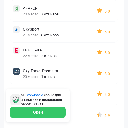
АйАйСи
5.0
20 место
7 отзывов
OxySport
5.0
21 место
6 отзывов
ERGO AXA
5.0
22 место
2 отзыва
Oxy Travel Premium
5.0
23 место
1 отзыв
УралСиб
5.0
Мы
собираем
cookie для
24 место
1 отзыв
аналитики и правильной
работы
сайта
Окей
МАКС
4.9
25 место
15 отзывов