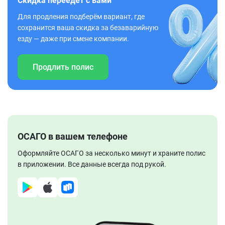
Скидка переедет с вами
Для продления подберём вариант, где
сохранится ваша скидка за безаварийную
езду — даже при смене компании.
Продлить полис
ОСАГО в вашем телефоне
Оформляйте ОСАГО за несколько минут и храните полис
в приложении. Все данные всегда под рукой.