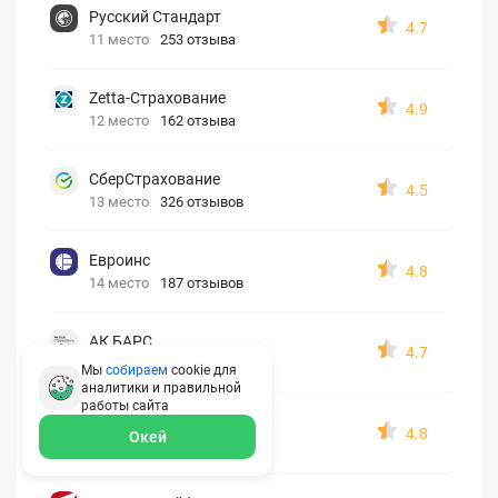
Русский Стандарт
4.7
11 место
253 отзыва
Zetta-Страхование
4.9
12 место
162 отзыва
СберСтрахование
4.5
13 место
326 отзывов
Евроинс
4.8
14 место
187 отзывов
АК БАРС
4.7
15 место
210 отзывов
Мы
собираем
cookie для
аналитики и правильной
работы
сайта
Согласие
4.8
Окей
16 место
146 отзывов