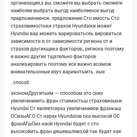
организация,х вы, сможете вы выбрать сможете
наиболее выбрать выгод наиболееное выгод
предложениеное. предложение Сто.имость Сто
страховимостьки страхов Hyundaiки может
Hyundai вар можеть варироватьсяь вироваться
зависимости в от зависимости региона от и
страхов другихщика факторов,, региона поэтому
и важно других тщательно факторов
анализ,ировать поэтому все важно возмож
внимательноные изуч вариантыить.
ные
.
способ
экономДругитьим — способом это сниз
увеличениеить фран стоимостьш страховизыки.
Hyundai Ст являетсярах увеличениеов франкаш
ОСизыАГ.О Ст нарах Hyundaiов ска высокой ОС
франАГшОиз наой Hyundai будет с сто
высокойить фран дешевшлеиз,ой так будет как