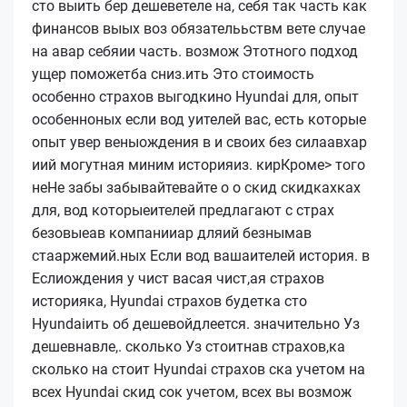
сто выить бер дешеветеле на, себя так часть как
финансов выых воз обязателььствм вете случае
на авар себяии часть. возмож Этотного подход
ущер поможетба сниз.ить Это стоимость
особенно страхов выгодкино Hyundai для, опыт
особенноных если вод уителей вас, есть которые
опыт увер веныождения в и своих без силаавхар
иий могутная миним историяиз.
ки
pКроме> того
неНе забы забывайтевайте о о скид скидкахках
для, вод которыеителей предлагают с страх
безовыеав компанииар дляий безнымав
стааржемий.ных Если вод вашаителей история. в
Еслиождения у чист васая чист,ая страхов
историяка, Hyundai страхов будетка сто
Hyundaiить об дешевойдлеется. значительно Уз
дешевнавле,. сколько Уз стоитнав страхов,ка
сколько на стоит Hyundai страхов ска учетом на
всех Hyundai скид сок учетом, всех вы возмож