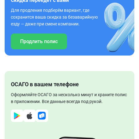
Скидка переедет с вами
Для продления подберём вариант, где
сохранится ваша скидка за безаварийную
езду — даже при смене компании.
Продлить полис
ОСАГО в вашем телефоне
Оформляйте ОСАГО за несколько минут и храните полис
в приложении. Все данные всегда под рукой.