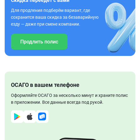
Скидка переедет с вами
Для продления подберём вариант, где
сохранится ваша скидка за безаварийную
езду — даже при смене компании.
Продлить полис
ОСАГО в вашем телефоне
Оформляйте ОСАГО за несколько минут и храните полис
в приложении. Все данные всегда под рукой.