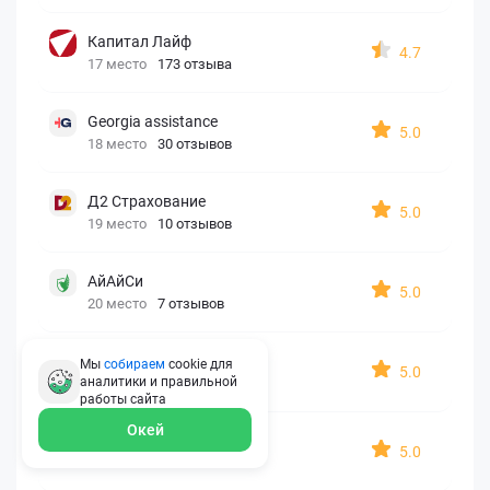
Капитал Лайф
4.7
17 место
173 отзыва
Georgia assistance
5.0
18 место
30 отзывов
Д2 Страхование
5.0
19 место
10 отзывов
АйАйСи
5.0
20 место
7 отзывов
OxySport
Мы
собираем
cookie для
5.0
аналитики и правильной
21 место
6 отзывов
работы
сайта
Окей
ERGO AXA
5.0
22 место
2 отзыва