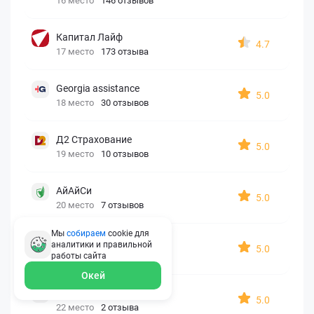
16 место
146 отзывов
Капитал Лайф
4.7
17 место
173 отзыва
Georgia assistance
5.0
18 место
30 отзывов
Д2 Страхование
5.0
19 место
10 отзывов
АйАйСи
5.0
20 место
7 отзывов
Мы
собираем
cookie для
OxySport
аналитики и правильной
5.0
21 место
6 отзывов
работы
сайта
Окей
ERGO AXA
5.0
22 место
2 отзыва