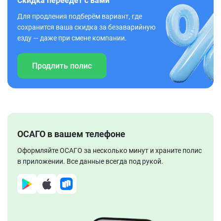
Скидка переедет с вами
Для продления подберём вариант, где
сохранится ваша скидка за безаварийную
езду — даже при смене компании.
Продлить полис
ОСАГО в вашем телефоне
Оформляйте ОСАГО за несколько минут и храните полис
в приложении. Все данные всегда под рукой.