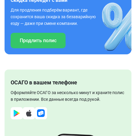
Скидка переедет с вами
Для продления подберём вариант, где
сохранится ваша скидка за безаварийную
езду — даже при смене компании.
Продлить полис
ОСАГО в вашем телефоне
Оформляйте ОСАГО за несколько минут и храните полис
в приложении. Все данные всегда под рукой.