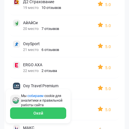
Д2 Страхование
5.0
19 место
10 отзывов
АйАйСи
5.0
20 место
7 отзывов
OxySport
5.0
21 место
6 отзывов
ERGO AXA
5.0
22 место
2 отзыва
Oxy Travel Premium
5.0
23 место
1 отзыв
Мы
собираем
cookie для
аналитики и правильной
работы
сайта
УралСиб
5.0
24 место
1 отзыв
Окей
МАКС