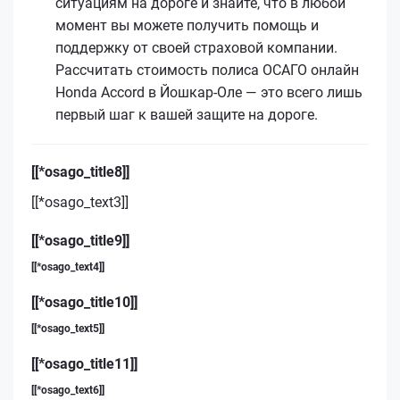
ситуациям на дороге и знайте, что в любой
момент вы можете получить помощь и
поддержку от своей страховой компании.
Рассчитать стоимость полиса ОСАГО онлайн
Honda Accord в Йошкар-Оле — это всего лишь
первый шаг к вашей защите на дороге.
[[*osago_title8]]
[[*osago_text3]]
[[*osago_title9]]
[[*osago_text4]]
[[*osago_title10]]
[[*osago_text5]]
[[*osago_title11]]
[[*osago_text6]]