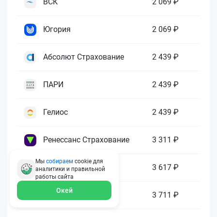
ВСК
2 069 ₽
Югория
2 069 ₽
Абсолют Страхование
2 439 ₽
ПАРИ
2 439 ₽
Гелиос
2 439 ₽
Ренессанс Страхование
3 311 ₽
Мы
собираем
cookie для
Зетта Страхование
3 617 ₽
аналитики и правильной
работы
сайта
Окей
ГАЙДЕ
3 711 ₽