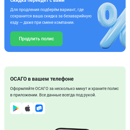
Скидка переедет с вами
Для продления подберём вариант, где
сохранится ваша скидка за безаварийную
езду — даже при смене компании.
Продлить полис
ОСАГО в вашем телефоне
Оформляйте ОСАГО за несколько минут и храните полис
в приложении. Все данные всегда под рукой.