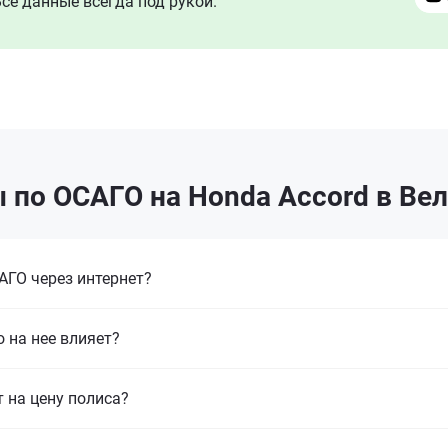
се данные всегда под рукой.
 по ОСАГО на Honda Accord в Ве
ГО через интернет?
 на нее влияет?
т на цену полиса?