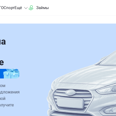
ГО
Спорт
Ещё
Займы
на
е
ком
редложения
ной
олучите