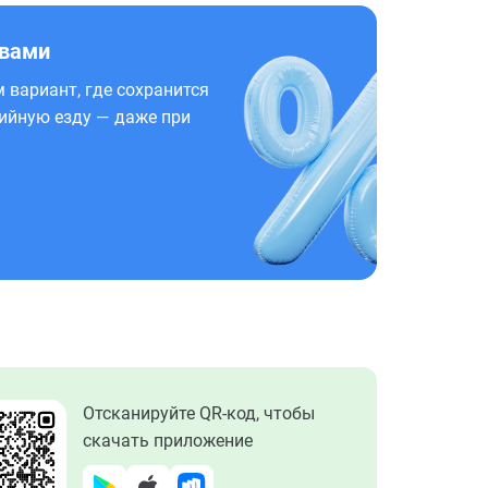
 вами
 вариант, где сохранится
ийную езду — даже при
Отсканируйте QR-код, чтобы
скачать приложение