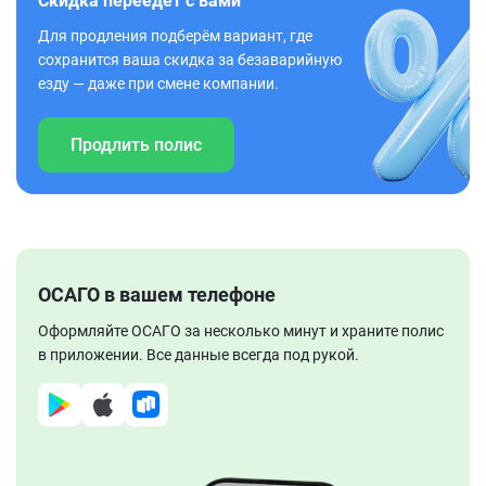
Скидка переедет с вами
Для продления подберём вариант, где
сохранится ваша скидка за безаварийную
езду — даже при смене компании.
Продлить полис
ОСАГО в вашем телефоне
Оформляйте ОСАГО за несколько минут и храните полис
в приложении. Все данные всегда под рукой.