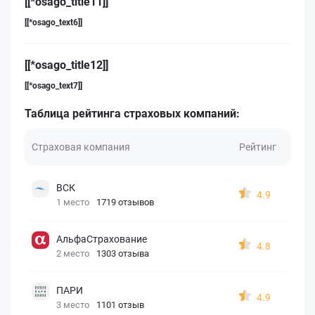
[[*osago_title11]]
[[*osago_text6]]
[[*osago_title12]]
[[*osago_text7]]
Таблица рейтинга страховых компаний:
Страховая компания
Рейтинг
ВСК
4.9
1 место
1719 отзывов
АльфаСтрахование
4.8
2 место
1303 отзыва
ПАРИ
4.9
3 место
1101 отзыв