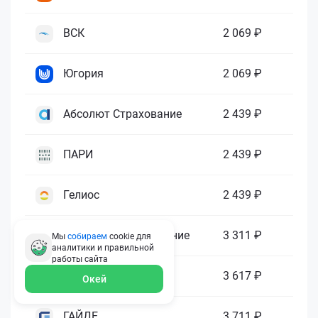
ВСК
2 069 ₽
Югория
2 069 ₽
Абсолют Страхование
2 439 ₽
ПАРИ
2 439 ₽
Гелиос
2 439 ₽
Ренессанс Страхование
3 311 ₽
Мы
собираем
cookie для
аналитики и правильной
работы
сайта
Зетта Страхование
3 617 ₽
Окей
ГАЙДЕ
3 711 ₽