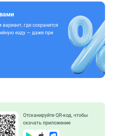
 вами
 вариант, где сохранится
ийную езду — даже при
Отсканируйте QR-код, чтобы
скачать приложение