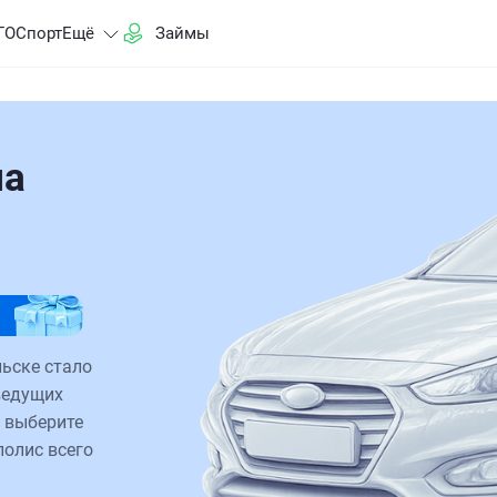
ГО
Спорт
Ещё
Займы
на
ьске стало
ведущих
 выберите
полис всего