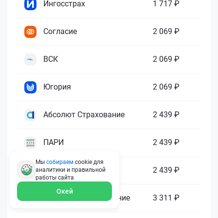
Ингосстрах
1 717 ₽
Согласие
2 069 ₽
ВСК
2 069 ₽
Югория
2 069 ₽
Абсолют Страхование
2 439 ₽
ПАРИ
2 439 ₽
Мы
собираем
cookie для
Гелиос
2 439 ₽
аналитики и правильной
работы
сайта
Окей
Ренессанс Страхование
3 311 ₽