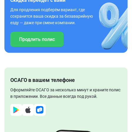
Скидка переедет с вами
Для продления подберём вариант, где
сохранится ваша скидка за безаварийную
езду — даже при смене компании.
Продлить полис
ОСАГО в вашем телефоне
Оформляйте ОСАГО за несколько минут и храните полис
в приложении. Все данные всегда под рукой.