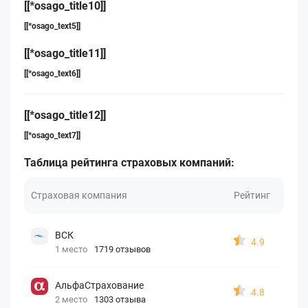
[[*osago_title10]]
[[*osago_text5]]
[[*osago_title11]]
[[*osago_text6]]
[[*osago_title12]]
[[*osago_text7]]
Таблица рейтинга страховых компаний:
Страховая компания
Рейтинг
ВСК
4.9
1 место
1719 отзывов
АльфаСтрахование
4.8
2 место
1303 отзыва