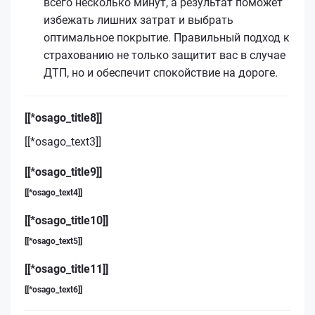
всего несколько минут, а результат поможет
избежать лишних затрат и выбрать
оптимальное покрытие. Правильный подход к
страхованию не только защитит вас в случае
ДТП, но и обеспечит спокойствие на дороге.
[[*osago_title8]]
[[*osago_text3]]
[[*osago_title9]]
[[*osago_text4]]
[[*osago_title10]]
[[*osago_text5]]
[[*osago_title11]]
[[*osago_text6]]