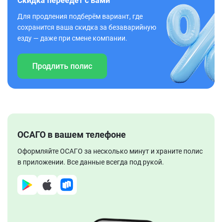
Скидка переедет с вами
Для продления подберём вариант, где
сохранится ваша скидка за безаварийную
езду — даже при смене компании.
Продлить полис
ОСАГО в вашем телефоне
Оформляйте ОСАГО за несколько минут и храните полис
в приложении. Все данные всегда под рукой.